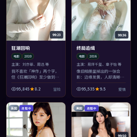
99:23
99:36
狂潮回响
终局追缉
电影
2020
电影
2016
主演：
刘亦菲、周迅 等
主演：
易烊千玺、章子怡 等
我不喜欢「神作」两个字，
像旧相册里掉出的一张合
但《狂潮回响》至少做到了
影：边缘发黄，人却清晰。
「完整」：起承转合像圆规
《终局追缉》关于日常的叙
画圆，雷佳音那条线收得尤
述老派，老派得很勇敢。
95,845
8.2
95,535
9.5
冒险
爱情
其干净。
英国
美国
连载中
连载中
99:50