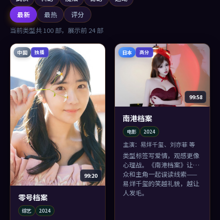
最新
最热
评分
当前类型共
100
部，展示前
24
部
中国
日本
独播
高分
99:58
南港档案
电影
2024
主演：
易烊千玺、刘亦菲 等
类型标签写爱情，观感更像
心理战。《南港档案》让观
众和主角一起误读线索——
99:20
易烊千玺的笑越礼貌，越让
人发毛。
零号档案
综艺
2024