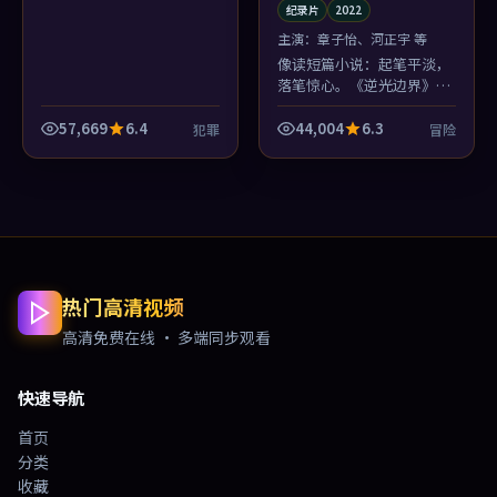
纪录片
2022
主演：
章子怡、河正宇 等
像读短篇小说：起笔平淡，
落笔惊心。《逆光边界》的
纪录片结构不炫技，但章子
怡最后一句台词会把人钉在
57,669
6.4
44,004
6.3
犯罪
冒险
座位上。
热门高清视频
高清免费在线 · 多端同步观看
快速导航
首页
分类
收藏