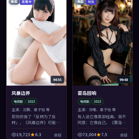
美国
美国
连载中
杜比
94:55
99:48
风暴边界
雾岛回响
电视剧
2023
电视剧
2023
主演：
沈腾、章子怡 等
主演：
汤唯、章子怡 等
若你厌倦了「反转为了反
有人说它像某部经典，我不
转」，《风暴边界》可能合
同意：它像自己。《雾岛回
你胃口：它的反转像鞋带松
响》的美国细节堆得很笨，
了再系紧——生活化，却更
笨得很真诚，张译的台词尤
19,723
6.3
73,004
7.5
悬疑
悬疑