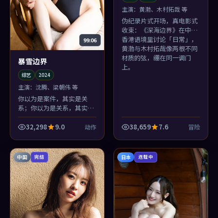
主演：
黄渤、木村拓哉 等
伪纪录片式开场，真电影式
收束：《深海边界》在中国
香港语境里讨论「日常」，
99:06
黄渤与木村拓哉像两根不同
材质的弦，绷在同一调门
暴雪边界
上。
综艺
2024
主演：
沈腾、梁朝伟 等
你以为是案件，其实是关
系；你以为是关系，其实是
时代。《暴雪边界》层层剥
洋葱，林超贤剥到最后，辣
32,298
9.0
38,659
7.6
动作
冒险
的是眼睛。
中国
日本
完结
连载中