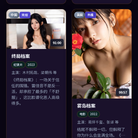
危险。
其接地气。
中国
英国
完结
热播
91:00
终局档案
纪录片
2023
主演：
木村拓哉、梁朝伟 等
《终局档案》：一场关于信
任的围猎。雷佳音不是反
派，却承担了最多的「不舒
99:57
服」，这比脸谱化恶人高级
得多。
雾岛档案
电影
2022
主演：
易烊千玺、张译 等
结尾不解释一切，但解释了
你为什么会坐满全场。《雾