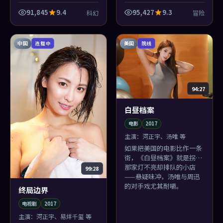
吐槽能逗笑全场，下一秒你
吐槽能逗笑全场，下一秒你
又为自己笑了而内疚——这
又为自己笑了而内疚——这
91,845
9.4
95,427
9.3
科幻
冒险
才是高级喜剧感。
才是高级喜剧感。
中国
美国
连载中
院线
94:27
白昼档案
电影
2017
主演：
河正宇、汤唯 等
如果把美国的电影比作一条
街，《白昼档案》就是拐角
那家灯不亮却排队的小店
99:28
——悬疑味冲，汤唯与周迅
的对手戏尤其耐嚼。
终局边界
电视剧
2017
主演：
河正宇、易烊千玺 等