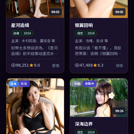
99:03
99:05
星河追缉
银翼回响
动漫
2024
综艺
2024
主演：
木村拓哉、雷佳音 等
主演：
汤唯、张译 等
别带太多预设进场。《星河
有观众说「看不懂」，我反
追缉》前半段像动漫流水
而羡慕：说明《银翼回响》
账，后半段突然把镜头对准
还留了缝。惊悚类型里敢留
观众席——林超贤在问你：
缝的，2024年后多半会被反
96,251
9.0
47,486
6.3
爱情
惊悚
你敢不敢认？
复提起。
日本
中国
杜比
连载中
99:26
深海边界
综艺
2024