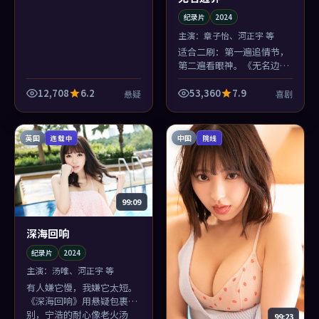
纪录片
2024
主演：
章子怡、河正宇 等
适合二刷：第一遍追情节，
第二遍看眼神。《无名边
界》把正义感藏在章子怡的
眼角里，郭帆坏心眼地不给
12,708
6.2
53,360
7.9
悬疑
喜剧
特写。
英国
中国
连载中
院线
99:09
深海回响
纪录片
2024
主演：
汤唯、河正宇 等
有人嫌它慢，我嫌它太短。
《深海回响》用悬疑包裹告
别，宁浩的耐心像老火汤
99:23