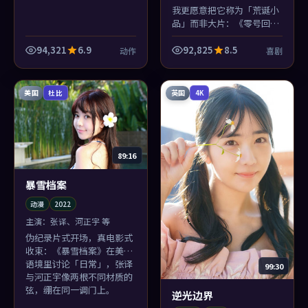
我更愿意把它称为「荒诞小
品」而非大片：《零号回
响》在2022年的语境里，轻
轻撕开了我们对谎言的懒惰
94,321
6.9
92,825
8.5
动作
喜剧
想象。
美国
英国
杜比
4K
89:16
暴雪档案
动漫
2022
主演：
张译、河正宇 等
伪纪录片式开场，真电影式
收束：《暴雪档案》在美国
语境里讨论「日常」，张译
99:30
与河正宇像两根不同材质的
弦，绷在同一调门上。
逆光边界