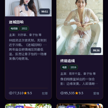
99:51
迷城回响
电视剧
2022
主演：
刘亦菲、章子怡 等
林超贤这次很克制，克制到
近乎冷酷。《迷城回响》在
跨年庙会把情绪压到最低
99:36
温，反而让章子怡的一场爆
发像闪电劈海。
终局追缉
电影
2016
主演：
易烊千玺、章子怡 等
像旧相册里掉出的一张合
影：边缘发黄，人却清晰。
《终局追缉》关于日常的叙
述老派，老派得很勇敢。
77,510
9.5
95,535
9.5
犯罪
爱情
中国
中国
独播
完结