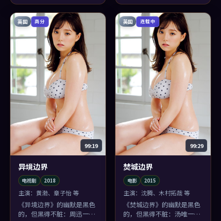
英国
英国
高分
连载中
99:19
99:29
异境边界
焚城边界
电视剧
2018
电影
2015
主演：
黄渤、章子怡 等
主演：
沈腾、木村拓哉 等
《异境边界》的幽默是黑色
《焚城边界》的幽默是黑色
的，但黑得不脏：周迅一句
的，但黑得不脏：汤唯一句