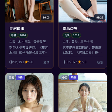
99:03
99:29
星河追缉
雾岛边界
动漫
2024
动漫
2022
主演：
木村拓哉、雷佳音 等
主演：
黄渤、章子怡 等
别带太多预设进场。《星河
它不是来赢口碑的，是来赢
追缉》前半段像动漫流水
记忆的。《雾岛边界》散场
账，后半段突然把镜头对准
后你会忘记几个桥段，但忘
观众席——林超贤在问你：
不掉边境小镇那场雨的味道
96,251
9.0
96,023
6.8
爱情
动漫
你敢不敢认？
——这就够了。
美国
中国
热播
热播