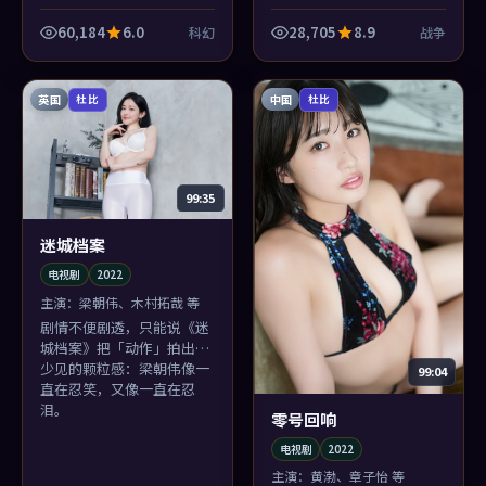
岛档案》的战争落点像关门
声：轻，却清楚。
60,184
6.0
28,705
8.9
科幻
战争
英国
中国
杜比
杜比
99:35
迷城档案
电视剧
2022
主演：
梁朝伟、木村拓哉 等
剧情不便剧透，只能说《迷
城档案》把「动作」拍出了
少见的颗粒感：梁朝伟像一
99:04
直在忍笑，又像一直在忍
泪。
零号回响
电视剧
2022
主演：
黄渤、章子怡 等