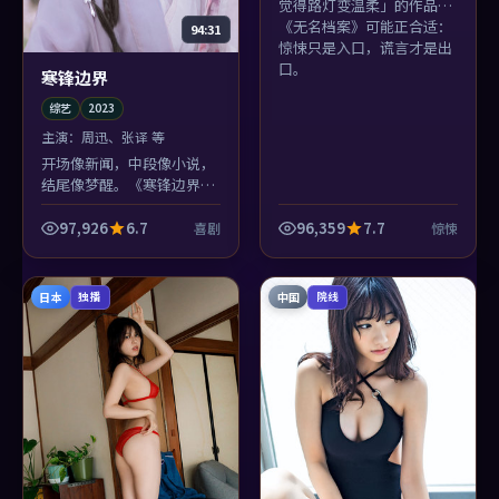
觉得路灯变温柔」的作品，
《无名档案》可能正合适：
94:31
惊悚只是入口，谎言才是出
口。
寒锋边界
综艺
2023
主演：
周迅、张译 等
开场像新闻，中段像小说，
结尾像梦醒。《寒锋边界》
三段式气质不统一？不，这
正是陈凯歌想制造的失重。
97,926
6.7
96,359
7.7
喜剧
惊悚
日本
中国
独播
院线