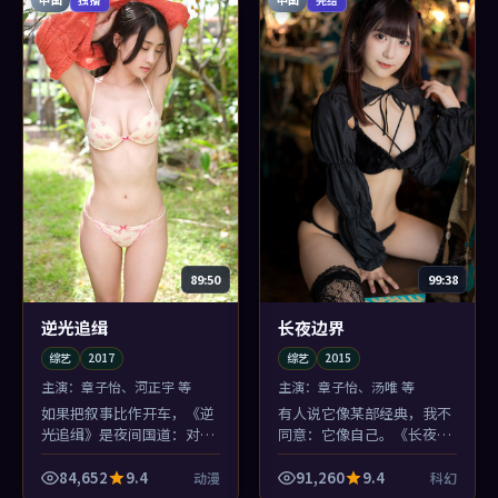
89:50
99:38
逆光追缉
长夜边界
综艺
2017
综艺
2015
主演：
章子怡、河正宇 等
主演：
章子怡、汤唯 等
如果把叙事比作开车，《逆
有人说它像某部经典，我不
光追缉》是夜间国道：对面
同意：它像自己。《长夜边
车灯一晃，你就知道李安要
界》的中国大陆细节堆得很
变道了——动漫的悬念感由
笨，笨得很真诚，沈腾的台
84,652
9.4
91,260
9.4
动漫
科幻
此而来。
词尤其接地气。