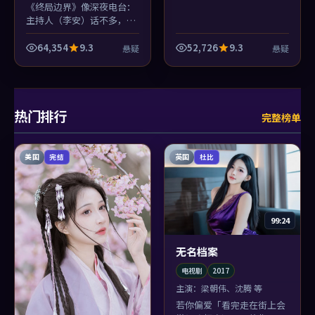
《终局边界》像深夜电台：
主持人（李安）话不多，但
每段音乐都卡在情绪骨节
上；河正宇的独白尤其像真
64,354
9.3
52,726
9.3
悬疑
悬疑
有人打电话进来。
热门排行
完整榜单
美国
英国
完结
杜比
99:24
无名档案
电视剧
2017
主演：
梁朝伟、沈腾 等
若你偏爱「看完走在街上会