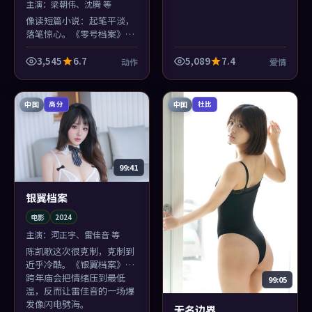
主演：
梁朝伟、沈腾 等
像读短篇小说：起笔平淡，
落笔惊心。《零号档案》的
综艺结构不炫技，但梁朝伟
最后一句台词会把人钉在座
3,545
6.7
5,089
7.4
动作
爱情
位上。
中国
中国
高分
杜比
99:41
银翼档案
电影
2024
主演：
河正宇、雷佳音 等
陈凯歌这次很克制，克制到
近乎冷酷。《银翼档案》在
跨年庙会把情绪压到最低
99:05
温，反而让雷佳音的一场爆
发像闪电劈海。
无名边界