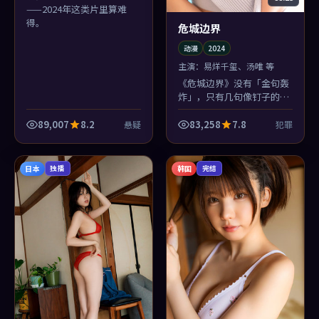
——2024年这类片里算难
得。
危城边界
动漫
2024
主演：
易烊千玺、汤唯 等
《危城边界》没有「金句轰
炸」，只有几句像钉子的
话。易烊千玺说完就走，余
音却挂在近未来街区的风
89,007
8.2
83,258
7.8
悬疑
犯罪
里，跟着人回家。
日本
韩国
独播
完结