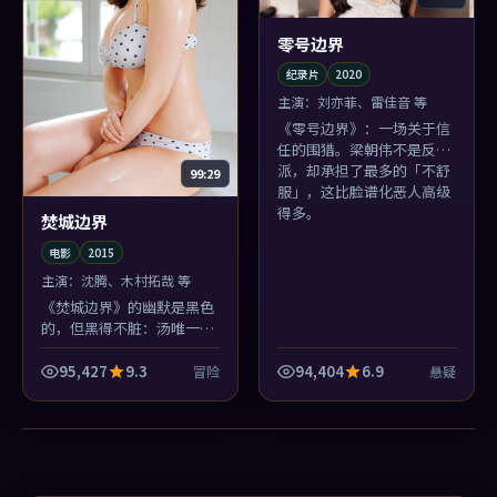
零号边界
纪录片
2020
主演：
刘亦菲、雷佳音 等
《零号边界》：一场关于信
任的围猎。梁朝伟不是反
派，却承担了最多的「不舒
99:29
服」，这比脸谱化恶人高级
得多。
焚城边界
电影
2015
主演：
沈腾、木村拓哉 等
《焚城边界》的幽默是黑色
的，但黑得不脏：汤唯一句
吐槽能逗笑全场，下一秒你
又为自己笑了而内疚——这
95,427
9.3
94,404
6.9
冒险
悬疑
才是高级喜剧感。