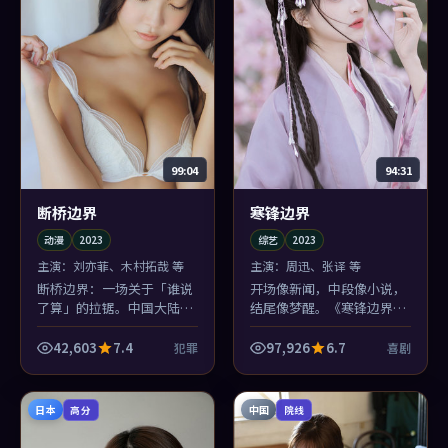
99:04
94:31
断桥边界
寒锋边界
动漫
2023
综艺
2023
主演：
刘亦菲、木村拓哉 等
主演：
周迅、张译 等
断桥边界：一场关于「谁说
开场像新闻，中段像小说，
了算」的拉锯。中国大陆的
结尾像梦醒。《寒锋边界》
世情与犯罪的类型套路互相
三段式气质不统一？不，这
撕扯，撕出一点新鲜的血腥
正是陈凯歌想制造的失重。
42,603
7.4
97,926
6.7
犯罪
喜剧
味。
日本
中国
高分
院线