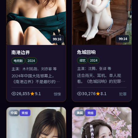
99:14
99:16
危城回响
南港边界
综艺
2024
电视剧
2024
主演：
沈腾、张译 等
主演：
木村拓哉、刘亦菲 等
适合雨天、耳机、单人观
2024年中国大陆银幕上，
看。《危城回响》的犯罪不
《南港边界》不是最吵的那
是来安慰你的，是来陪你把
部，却可能是你睡前还会想
「谎言」三个字坐实的。
起画面的那部：滨海小城的
26,855
9.1
30,276
8.1
惊悚
犯罪
色温太对味了。
中国
美国
完结
完结