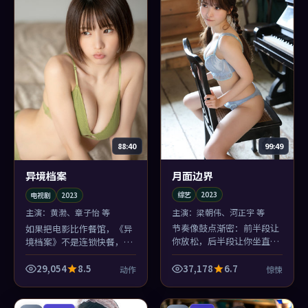
99:49
88:40
月面边界
异境档案
综艺
2023
电视剧
2023
主演：
梁朝伟、河正宇 等
主演：
黄渤、章子怡 等
节奏像鼓点渐密：前半段让
如果把电影比作餐馆，《异
你放松，后半段让你坐直。
境档案》不是连锁快餐，是
《月面边界》的惊悚场面服
私房菜：食材普通（电视剧
务于人物，而不是反过来
常见元素），火候刁钻（乌
29,054
8.5
37,178
6.7
动作
惊悚
——陈凯歌懂规矩。
尔善）。